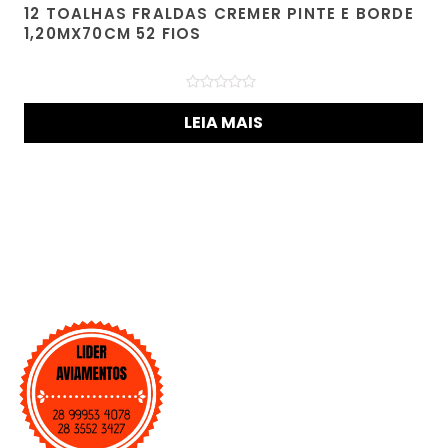
12 TOALHAS FRALDAS CREMER PINTE E BORDE
1,20MX70CM 52 FIOS
Avaliação
0
LEIA MAIS
de
5