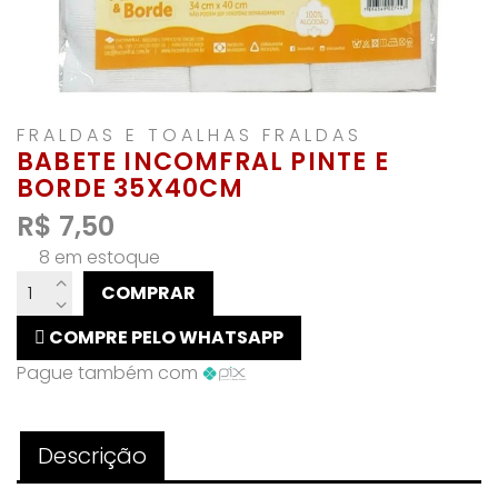
FRALDAS E TOALHAS FRALDAS
BABETE INCOMFRAL PINTE E
BORDE 35X40CM
R$
7,50
8 em estoque
BABETE
COMPRAR
INCOMFRAL
PINTE
COMPRE PELO WHATSAPP
E
Pague também com
BORDE
35X40CM
quantidade
Descrição