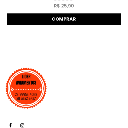
Avaliação
R$
25,90
0
de
5
COMPRAR