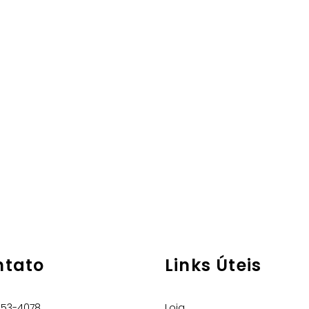
ntato
Links Úteis
953-4078
Loja