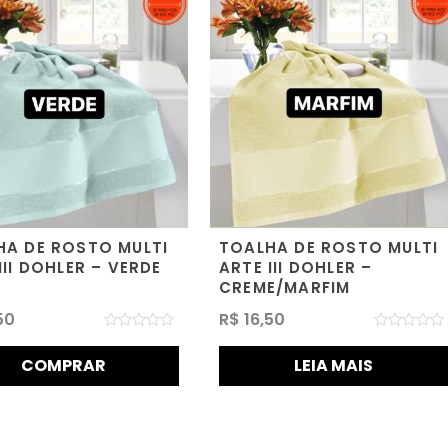
HA DE ROSTO MULTI
TOALHA DE ROSTO MULTI
III DOHLER – VERDE
ARTE III DOHLER –
CREME/MARFIM
50
R$
16,50
Avaliação
Avaliação
0
0
COMPRAR
LEIA MAIS
de
de
5
5