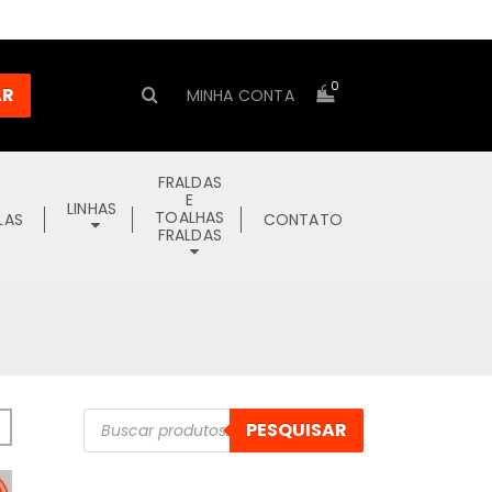
0
AR
MINHA CONTA
FRALDAS
E
LINHAS
TOALHAS
LAS
CONTATO
FRALDAS
Pesquisar
PESQUISAR
produtos