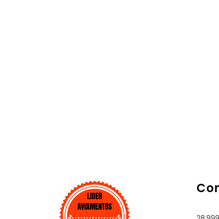
Co
28.99