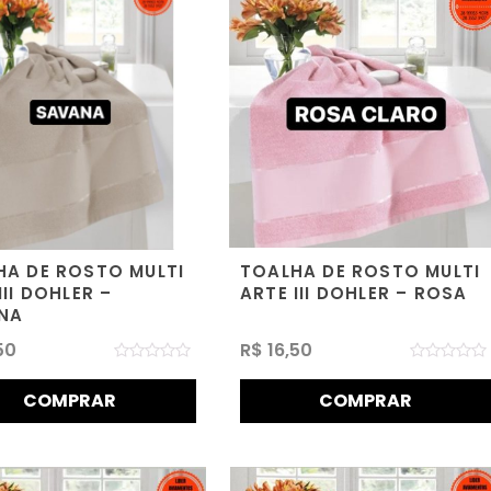
HA DE ROSTO MULTI
TOALHA DE ROSTO MULTI
III DOHLER –
ARTE III DOHLER – ROSA
NA
50
R$
16,50
Avaliação
Avaliação
0
0
COMPRAR
COMPRAR
de
de
5
5