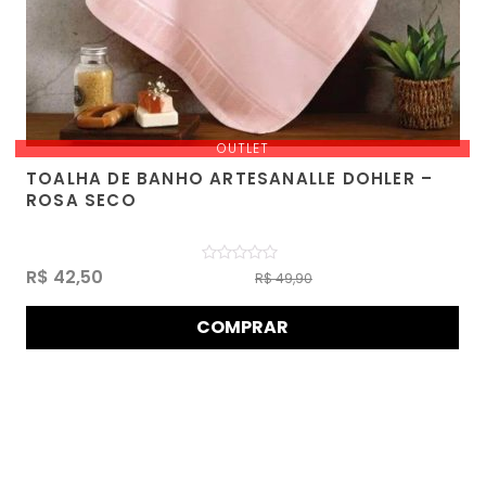
OUTLET
TOALHA DE BANHO ARTESANALLE DOHLER –
ROSA SECO
Avaliação
R$
42,50
R$
49,90
0
de
5
COMPRAR