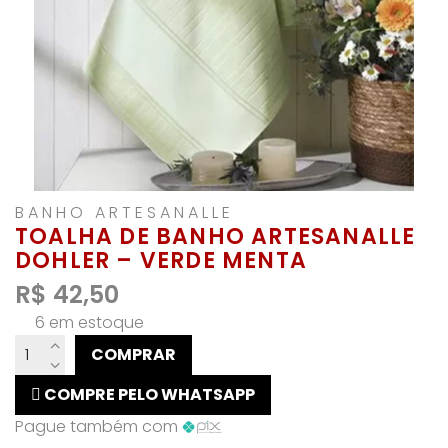
BANHO ARTESANALLE
TOALHA DE BANHO ARTESANALLE
DOHLER – VERDE MENTA
R$
42,50
6 em estoque
TOALHA
COMPRAR
DE
BANHO
COMPRE PELO WHATSAPP
ARTESANALLE
Pague também com
DOHLER