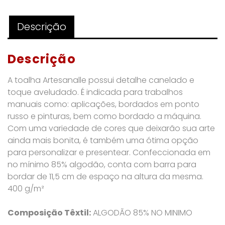
-
VERDE
Descrição
MENTA
quantidade
Descrição
A toalha Artesanalle possui detalhe canelado e
toque aveludado. É indicada para trabalhos
manuais como: aplicações, bordados em ponto
russo e pinturas, bem como bordado a máquina.
Com uma variedade de cores que deixarão sua arte
ainda mais bonita, é também uma ótima opção
para personalizar e presentear. Confeccionada em
no mínimo 85% algodão, conta com barra para
bordar de 11,5 cm de espaço na altura da mesma.
400 g/m²
Composição Têxtil:
ALGODÃO 85% NO MINIMO