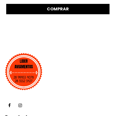
de
5
COMPRAR