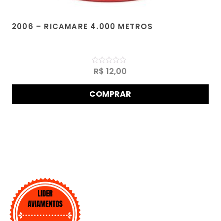
2006 – RICAMARE 4.000 METROS
Avaliação
R$
12,00
0
de
5
COMPRAR